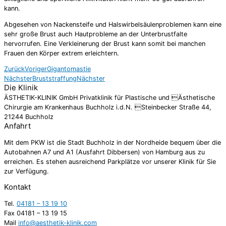
kann.
Abgesehen von Nackensteife und Halswirbelsäulenproblemen kann eine
sehr große Brust auch Hautprobleme an der Unterbrustfalte
hervorrufen. Eine Verkleinerung der Brust kann somit bei manchen
Frauen den Körper extrem erleichtern.
Zurück
Voriger
Gigantomastie
Nächster
Bruststraffung
Nächster
Die Klinik
ÄSTHETIK-KLINIK GmbH Privatklinik für Plastische und Ästhetische
Chirurgie am Krankenhaus Buchholz i.d.N. Steinbecker Straße 44,
21244 Buchholz
Anfahrt
Mit dem PKW ist die Stadt Buchholz in der Nordheide bequem über die
Autobahnen A7 und A1 (Ausfahrt Dibbersen) von Hamburg aus zu
erreichen. Es stehen ausreichend Parkplätze vor unserer Klinik für Sie
zur Verfügung.
Kontakt
Tel.
04181 – 13 19 10
Fax 04181 – 13 19 15
Mail
info@aesthetik-klinik.com