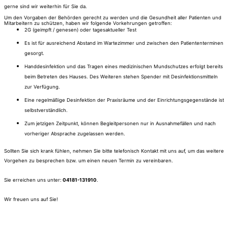
gerne sind wir weiterhin für Sie da.
Um den Vorgaben der Behörden gerecht zu werden und die Gesundheit aller Patienten und
Mitarbeitern zu schützen, haben wir folgende Vorkehrungen getroffen:
2G (geimpft / genesen) oder tagesaktueller Test
Es ist für ausreichend Abstand im Wartezimmer und zwischen den Patiententerminen
gesorgt.
Handdesinfektion und das Tragen eines medizinischen Mundschutzes erfolgt bereits
beim Betreten des Hauses. Des Weiteren stehen Spender mit Desinfektionsmitteln
zur Verfügung.
Eine regelmäßige Desinfektion der Praxisräume und der Einrichtungsgegenstände ist
selbstverständlich.
Zum jetzigen Zeitpunkt, können Begleitpersonen nur in Ausnahmefällen und nach
vorheriger Absprache zugelassen werden.​
Sollten Sie sich krank fühlen, nehmen Sie bitte telefonisch Kontakt mit uns auf, um das weitere
Vorgehen zu besprechen bzw. um einen neuen Termin zu vereinbaren.
Sie erreichen uns unter:
04181-131910
.
Wir freuen uns auf Sie!