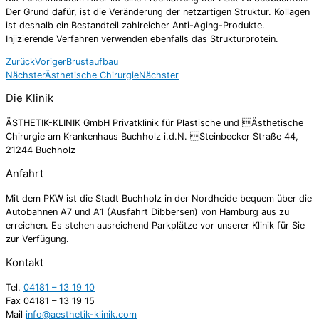
Der Grund dafür, ist die Veränderung der netzartigen Struktur. Kollagen
ist deshalb ein Bestandteil zahlreicher Anti-Aging-Produkte.
Injizierende Verfahren verwenden ebenfalls das Strukturprotein.
Zurück
Voriger
Brustaufbau
Nächster
Ästhetische Chirurgie
Nächster
Die Klinik
ÄSTHETIK-KLINIK GmbH Privatklinik für Plastische und Ästhetische
Chirurgie am Krankenhaus Buchholz i.d.N. Steinbecker Straße 44,
21244 Buchholz
Anfahrt
Mit dem PKW ist die Stadt Buchholz in der Nordheide bequem über die
Autobahnen A7 und A1 (Ausfahrt Dibbersen) von Hamburg aus zu
erreichen. Es stehen ausreichend Parkplätze vor unserer Klinik für Sie
zur Verfügung.
Kontakt
Tel.
04181 – 13 19 10
Fax 04181 – 13 19 15
Mail
info@aesthetik-klinik.com