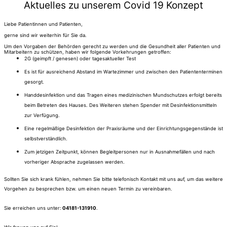
Aktuelles zu unserem Covid 19 Konzept
Liebe Patientinnen und Patienten,
gerne sind wir weiterhin für Sie da.
Um den Vorgaben der Behörden gerecht zu werden und die Gesundheit aller Patienten und
Mitarbeitern zu schützen, haben wir folgende Vorkehrungen getroffen:
2G (geimpft / genesen) oder tagesaktueller Test
Es ist für ausreichend Abstand im Wartezimmer und zwischen den Patiententerminen
gesorgt.
Handdesinfektion und das Tragen eines medizinischen Mundschutzes erfolgt bereits
beim Betreten des Hauses. Des Weiteren stehen Spender mit Desinfektionsmitteln
zur Verfügung.
Eine regelmäßige Desinfektion der Praxisräume und der Einrichtungsgegenstände ist
selbstverständlich.
Zum jetzigen Zeitpunkt, können Begleitpersonen nur in Ausnahmefällen und nach
vorheriger Absprache zugelassen werden.​
Sollten Sie sich krank fühlen, nehmen Sie bitte telefonisch Kontakt mit uns auf, um das weitere
Vorgehen zu besprechen bzw. um einen neuen Termin zu vereinbaren.
Sie erreichen uns unter:
04181-131910
.