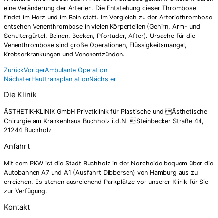
eine Veränderung der Arterien. Die Entstehung dieser Thrombose
findet im Herz und im Bein statt. Im Vergleich zu der Arteriothrombose
entsehen Venenthrombose in vielen Körperteilen (Gehirn, Arm- und
Schultergürtel, Beinen, Becken, Pfortader, After). Ursache für die
Venenthrombose sind große Operationen, Flüssigkeitsmangel,
Krebserkrankungen und Venenentzünden.
Zurück
Voriger
Ambulante Operation
Nächster
Hauttransplantation
Nächster
Die Klinik
ÄSTHETIK-KLINIK GmbH Privatklinik für Plastische und Ästhetische
Chirurgie am Krankenhaus Buchholz i.d.N. Steinbecker Straße 44,
21244 Buchholz
Anfahrt
Mit dem PKW ist die Stadt Buchholz in der Nordheide bequem über die
Autobahnen A7 und A1 (Ausfahrt Dibbersen) von Hamburg aus zu
erreichen. Es stehen ausreichend Parkplätze vor unserer Klinik für Sie
zur Verfügung.
Kontakt