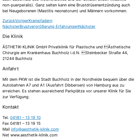
non-puerperalis). Ganz selten kann eine Brustdrüsenentzündung auch
bei Neugeborenen (Mastitis neonatorum) und Männern vorkommen.
Zurück
Voriger
Krampfadern
Nächster
Brustvergrößerung Erfahrungen
Nächster
Die Klinik
ÄSTHETIK-KLINIK GmbH Privatklinik für Plastische und Ästhetische
Chirurgie am Krankenhaus Buchholz i.d.N. Steinbecker Straße 44,
21244 Buchholz
Anfahrt
Mit dem PKW ist die Stadt Buchholz in der Nordheide bequem über die
Autobahnen A7 und A1 (Ausfahrt Dibbersen) von Hamburg aus zu
erreichen. Es stehen ausreichend Parkplätze vor unserer Klinik für Sie
zur Verfügung.
Kontakt
Tel.
04181 – 13 19 10
Fax 04181 – 13 19 15
Mail
info@aesthetik-klinik.com
Net www.aesthetik-klinik.com