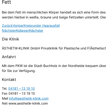
Fett
Bei dem Fett im menschlichen Körper handelt es sich eine Form des
werden hierbei in weiße, braune und beige Fettzellen unterteilt. Di
Zurück
Voriger
Kreisrunder Haarausfall
Nächster
Kollagen
Nächster
Die Klinik
ÄSTHETIK-KLINIK GmbH Privatklinik für Plastische und Ästhetisc
Anfahrt
Mit dem PKW ist die Stadt Buchholz in der Nordheide bequem über 
für Sie zur Verfügung.
Kontakt
Tel.
04181 – 13 19 10
Fax 04181 – 13 19 15
Mail
info@aesthetik-klinik.com
Net www.aesthetik-klinik.com