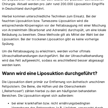
Chirurgie. Aktuell werden pro Jahr rund 200.000 Liposuktion Eingriffe
in Deutschland durchgeführt.
Hierbei kommen unterschiedliche Techniken zum Einsatz. Bei der
feuchten Liposuktion bzw. Tumeszens-Liposuktion wird die
entsprechende Körperregion vor der Fettabsaugung mit einer Mischung
von Arzneimitteln (Bicarbonat und Adrenalin) durchspült, um eine lokale
Betäubung zu bewirken. Diese Methode gilt als Mittel der Wahl bei der
Liposuktion. Bei der trockenen Liposuktion gibt es keine vorherige
Spülung.
Um die Fettabsaugung zu erleichtern, werden vorher oftmals
Ultraschallbehandlungen durchgeführt. Bei der Ultraschallbehandlung
wird das Fett aufgeweicht, sodass es anschließend besser abgesaugt
werden kann.
Wann wird eine Liposuktion durchgeführt?
Die Liposuktion dient primär zur Entfernung von ästhetisch unschönen
Fettpolstern. Die Beine, die Hüften und die Oberschenkeln
(„Reiterhosen“) zählen hierbei zu den am häufigsten behandelten
Bereichen. Die Liposuktion eignet sich außerdem:
bei einer krankhaften bzw. nicht ernährungsbedingten
Vermehrung des Fettgewebes (z.B. Lipödem, verursacht durch