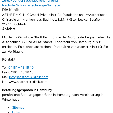
Zurück
Voriger
Bauchdeckenstraffung
Nächster
Schönheitschirurgie
Nächster
Die Klinik
ÄSTHETIK-KLINIK GmbH Privatklinik für Plastische und Ästhetische
Chirurgie am Krankenhaus Buchholz i.d.N. Steinbecker Straße 44,
21244 Buchholz
Anfahrt
Mit dem PKW ist die Stadt Buchholz in der Nordheide bequem über die
Autobahnen A7 und A1 (Ausfahrt Dibbersen) von Hamburg aus zu
erreichen. Es stehen ausreichend Parkplätze vor unserer Klinik für Sie
zur Verfügung.
Kontakt
Tel.
04181 – 13 19 10
Fax 04181 – 13 19 15
Mail
info@aesthetik-klinik.com
Net www.aesthetik-klinik.com
Beratungsgespräch in Hamburg
persönliche Beratungsgespräche in Hamburg nach Vereinbarung in
Winterhude
Sitemap
Links