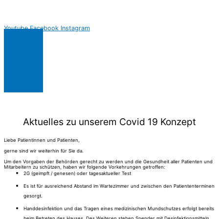
Youtube
Facebook
Instagram
Aktuelles zu unserem Covid 19 Konzept
Liebe Patientinnen und Patienten,
gerne sind wir weiterhin für Sie da.
Um den Vorgaben der Behörden gerecht zu werden und die Gesundheit aller Patienten und
Mitarbeitern zu schützen, haben wir folgende Vorkehrungen getroffen:
2G (geimpft / genesen) oder tagesaktueller Test
Es ist für ausreichend Abstand im Wartezimmer und zwischen den Patiententerminen
gesorgt.
Handdesinfektion und das Tragen eines medizinischen Mundschutzes erfolgt bereits
beim Betreten des Hauses. Des Weiteren stehen Spender mit Desinfektionsmitteln