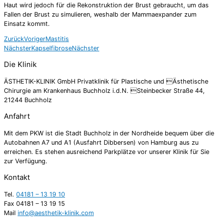
Haut wird jedoch für die Rekonstruktion der Brust gebraucht, um das
Fallen der Brust zu simulieren, weshalb der Mammaexpander zum
Einsatz kommt.
Zurück
Voriger
Mastitis
Nächster
Kapselfibrose
Nächster
Die Klinik
ÄSTHETIK-KLINIK GmbH Privatklinik für Plastische und Ästhetische
Chirurgie am Krankenhaus Buchholz i.d.N. Steinbecker Straße 44,
21244 Buchholz
Anfahrt
Mit dem PKW ist die Stadt Buchholz in der Nordheide bequem über die
Autobahnen A7 und A1 (Ausfahrt Dibbersen) von Hamburg aus zu
erreichen. Es stehen ausreichend Parkplätze vor unserer Klinik für Sie
zur Verfügung.
Kontakt
Tel.
04181 – 13 19 10
Fax 04181 – 13 19 15
Mail
info@aesthetik-klinik.com