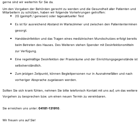
gerne sind wir weiterhin für Sie da.
Um den Vorgaben der Behörden gerecht zu werden und die Gesundheit aller Patienten und
Mitarbeitern zu schützen, haben wir folgende Vorkehrungen getroffen:
2G (geimpft / genesen) oder tagesaktueller Test
Es ist für ausreichend Abstand im Wartezimmer und zwischen den Patiententerminen
gesorgt.
Handdesinfektion und das Tragen eines medizinischen Mundschutzes erfolgt bereits
beim Betreten des Hauses. Des Weiteren stehen Spender mit Desinfektionsmitteln
zur Verfügung.
Eine regelmäßige Desinfektion der Praxisräume und der Einrichtungsgegenstände ist
selbstverständlich.
Zum jetzigen Zeitpunkt, können Begleitpersonen nur in Ausnahmefällen und nach
vorheriger Absprache zugelassen werden.​
Sollten Sie sich krank fühlen, nehmen Sie bitte telefonisch Kontakt mit uns auf, um das weitere
Vorgehen zu besprechen bzw. um einen neuen Termin zu vereinbaren.
Sie erreichen uns unter:
04181-131910
.
Wir freuen uns auf Sie!