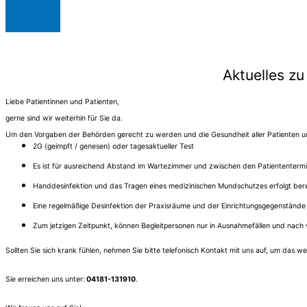
Aktuelles z
Liebe Patientinnen und Patienten,
gerne sind wir weiterhin für Sie da.
Um den Vorgaben der Behörden gerecht zu werden und die Gesundheit aller Patienten un
2G (geimpft / genesen) oder tagesaktueller Test
Es ist für ausreichend Abstand im Wartezimmer und zwischen den Patiententermi
Handdesinfektion und das Tragen eines medizinischen Mundschutzes erfolgt bere
Eine regelmäßige Desinfektion der Praxisräume und der Einrichtungsgegenstände i
Zum jetzigen Zeitpunkt, können Begleitpersonen nur in Ausnahmefällen und nach 
Sollten Sie sich krank fühlen, nehmen Sie bitte telefonisch Kontakt mit uns auf, um das
Sie erreichen uns unter:
04181-131910
.