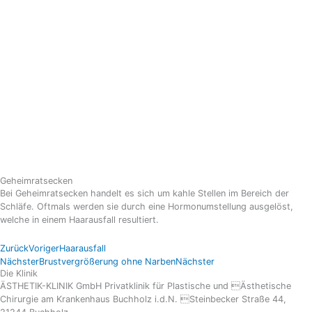
Zum
Inhalt
springen
Geheimratsecken
Bei Geheimratsecken handelt es sich um kahle Stellen im Bereich der
Schläfe. Oftmals werden sie durch eine Hormonumstellung ausgelöst,
welche in einem Haarausfall resultiert.
Zurück
Voriger
Haarausfall
Nächster
Brustvergrößerung ohne Narben
Nächster
Die Klinik
ÄSTHETIK-KLINIK GmbH Privatklinik für Plastische und Ästhetische
Chirurgie am Krankenhaus Buchholz i.d.N. Steinbecker Straße 44,