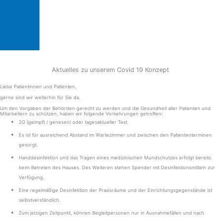
Aktuelles zu unserem Covid 19 Konzept
Liebe Patientinnen und Patienten,
gerne sind wir weiterhin für Sie da.
Um den Vorgaben der Behörden gerecht zu werden und die Gesundheit aller Patienten und
Mitarbeitern zu schützen, haben wir folgende Vorkehrungen getroffen:
2G (geimpft / genesen) oder tagesaktueller Test
Es ist für ausreichend Abstand im Wartezimmer und zwischen den Patiententerminen
gesorgt.
Handdesinfektion und das Tragen eines medizinischen Mundschutzes erfolgt bereits
beim Betreten des Hauses. Des Weiteren stehen Spender mit Desinfektionsmitteln zur
Verfügung.
Eine regelmäßige Desinfektion der Praxisräume und der Einrichtungsgegenstände ist
selbstverständlich.
Zum jetzigen Zeitpunkt, können Begleitpersonen nur in Ausnahmefällen und nach